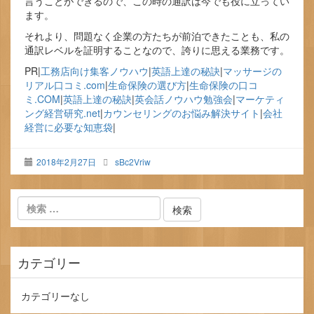
言うことができるので、この時の通訳は今でも役に立ってい
ます。
それより、問題なく企業の方たちが前泊できたことも、私の
通訳レベルを証明することなので、誇りに思える業務です。
PR|
工務店向け集客ノウハウ
|
英語上達の秘訣
|
マッサージの
リアル口コミ.com
|
生命保険の選び方
|
生命保険の口コ
ミ.COM
|
英語上達の秘訣
|
英会話ノウハウ勉強会
|
マーケティ
ング経営研究.net
|
カウンセリングのお悩み解決サイト
|
会社
経営に必要な知恵袋
|
2018年2月27日
sBc2Vriw
カテゴリー
カテゴリーなし