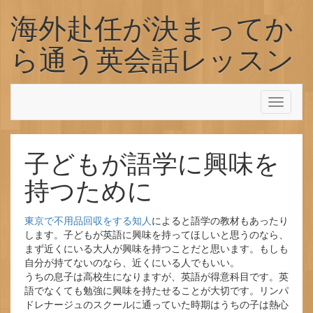
コンテンツへスキップ
海外赴任が決まってか
ら通う英会話レッスン
Toggl
navigati
子どもが語学に興味を
持つために
東京で不用品回収をする知人
によると語学の教材もあったり
します。子どもが英語に興味を持ってほしいと思うのなら、
まず近くにいる大人が興味を持つことだと思います。もしも
自分が持てないのなら、近くにいる人でもいい。
うちの息子は高校生になりますが、英語が得意科目です。英
語でなくても勉強に興味を持たせることが大切です。リンパ
ドレナージュのスクールに通っていた時期はうちの子は熱心